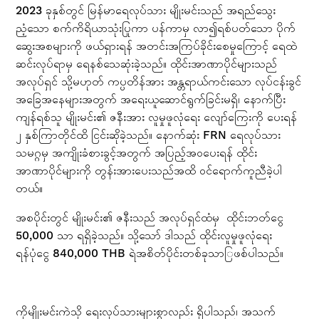
2023 ခုနှစ်တွင် မြန်မာ‌ရေလုပ်သား မျိုးမင်းသည် အရည်သွေး
ညံ့သော စက်ကိရိယာသုံးပြုကာ ပန်ကာမှ လာ၍ရစ်ပတ်သော ပိုက်
ဆွေးအစများကို ဖယ်ရှားရန် အတင်းအကြပ်ခိုင်းစေမှုကြောင့် ရေထဲ
ဆင်းလုပ်ရာမှ ရေနစ်သေဆုံးခဲ့သည်။ ထိုင်းအာဏာပိုင်များသည်
အလုပ်ရှင် သို့မဟုတ် ကပ္ပတိန်အား အန္တရာယ်ကင်းသော လုပ်ငန်းခွင်
အခြေအနေများအတွက် အရေးယူဆောင်ရွက်ခြင်းမရှိ၊ နောက်ပြီး
ကျန်ရစ်သူ မျိုးမင်း၏ ဇနီးအား လူမှုဖူလုံရေး လျော်ကြေးကို ပေးရန်
၂ နှစ်ကြာတိုင်ထိ ငြင်းဆိုခဲ့သည်။ နောက်ဆုံး FRN ရေလုပ်သား
သမဂ္ဂမှ အကျိုးခံစားခွင့်အတွက် အပြည့်အဝပေးရန် ထိုင်း
အာဏာပိုင်များကို တွန်းအားပေးသည်အထိ ၀င်ရောက်ကူညီခဲ့ပါ
တယ်။
အစပိုင်းတွင် မျိုးမင်း၏ ဇနီးသည် အလုပ်ရှင်ထံမှ ထိုင်းဘတ်ငွေ
50,000 သာ ရရှိခဲ့သည်။ သို့သော် ဒါသည် ထိုင်းလူမှုဖူလုံရေး
ရန်ပုံငွေ 840,000 THB ရဲအစိတ်ပိုင်းတစ်ခုသာြဖစ်ပါသည်။
ကိုမျိုးမင်းကဲသို ရေးလုပ်သားများစွာလည်း ရှိပါသည်၊ အသက်