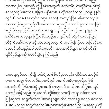
အာဏာပိုင်များသည် လုံခြုံရေးအတွက် စက်ကိရိယာဆိုင်ရာများကို
သေချာလုပ်ဆောင်ပေးခြင်း မရှိသေးပါ၊ ထိုင်းနိုင်ငံသည် ၂၀၁၉ ခုနှစ်
တွင် C ၁၈၈ (ရေလုပ်သားဉပဒေကို) အတည်ပြုပေးခဲ့သော်လည်း
အာဏာပိုင်များသည် ငါးဖမ်းသင်္ဘောများကို ကောင်းစွာစစ်ဆေးခြင်း
မပြုဘဲ ရွှေ့ပြောင်းအလုပ်သမားများ ၎င်းတို့၏အခွင့်အရေးများကို
အခိုင်အမာရယူရန် ကြိုးပမ်းသည့်အခါ နှင့် ၎င်းတို့၏ လုပ်ငန်းခွင်
ထိခိုက်ဒဏ်ရာရမှု နှင့် သေဆုံးမှုအတွက် လျော်ကြေးငွေ အပြည့်အ၀
တောင်းဆိုသည့်အခါတွင်မှာလည်း အာဏာပိုင်များက ၎င်းတို့၏
ရပိုင်ခွင့်များကို ရှောင်လွှဲနေကြသည်။
အခုရေလုပ်သားကိုမျိုးမင်းရဲ့ အဖြစ်စဉ်မှာလည်း၊ ထိုင်းအာဏာပိုင်
များက စာရွက်စာတမ်းများရရှိရန် အခက်အခဲများစွာရှိသဖြင့်
အားလုံးကို မြန်မာသံရုံးမှတဆင့် တရားဝင် အသိအမှတ်ပြုပေးရန်
တောင်းဆိုခဲ့သည်။ ထို့နောက် ထိုင်းဘာသာသို့ တရားဝင်ဘာသာ
ပြန်ဆိုကာ စာရွက်စာတမ်းတစ်ခုလျှင် ထိုင်းဘတ်ငွေ ၁၀၀၀ လောက်
ပေးရပါသည်။စာရွက်စာတမ်းများအားလုံးရအောင်ကြိုးပန်းခဲ့ရာမှ ကို